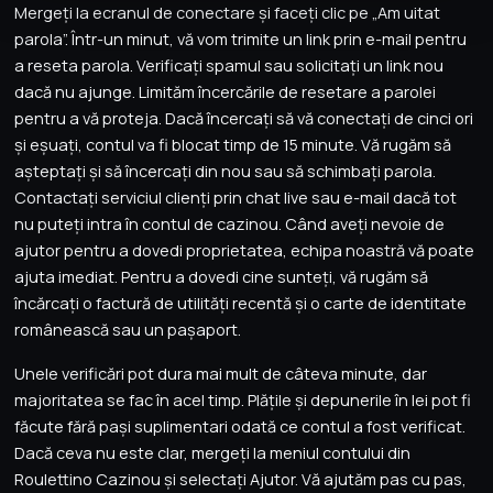
Mergeți la ecranul de conectare și faceți clic pe „Am uitat
parola”. Într-un minut, vă vom trimite un link prin e-mail pentru
a reseta parola. Verificați spamul sau solicitați un link nou
dacă nu ajunge. Limităm încercările de resetare a parolei
pentru a vă proteja. Dacă încercați să vă conectați de cinci ori
și eșuați, contul va fi blocat timp de 15 minute. Vă rugăm să
așteptați și să încercați din nou sau să schimbați parola.
Contactați serviciul clienți prin chat live sau e-mail dacă tot
nu puteți intra în contul de cazinou. Când aveți nevoie de
ajutor pentru a dovedi proprietatea, echipa noastră vă poate
ajuta imediat. Pentru a dovedi cine sunteți, vă rugăm să
încărcați o factură de utilități recentă și o carte de identitate
românească sau un pașaport.
Unele verificări pot dura mai mult de câteva minute, dar
majoritatea se fac în acel timp. Plățile și depunerile în lei pot fi
făcute fără pași suplimentari odată ce contul a fost verificat.
Dacă ceva nu este clar, mergeți la meniul contului din
Roulettino Cazinou și selectați Ajutor. Vă ajutăm pas cu pas,