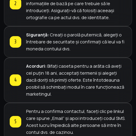
informațiile de bază pe care trebuie să le
introduceți. Asigurați-vă că folosiți aceeași
ortografie ca pe actul dvs. de identitate.
Siguranță:
Creați o parolă puternică, alegeți o
întrebare de securitate și confirmați că leul va fi
moneda contului dvs.
Acorduri:
Bifați caseta pentru a arăta că aveți
cel puțin 18 ani, acceptați termenii și alegeți
dacă doriți să primiți oferte. Este întotdeauna
posibil să schimbați modul în care funcționează
marketingul.
Pentru a confirma contactul, faceți clic pe linkul
care spune „Email” și apoi introduceți codul SMS.
Acest lucru împiedică alte persoane să intre în
contul dvs. de cazinou.