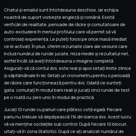
Chatul și emailul sunt întotdeauna deschise, iar echipa
noastră de suport vorbește engleză și română. Există
verificări de realitate, perioade de răcire și comutatoare de
auto-excludere în meniul profilului care vă permit să vă
controlați experiența. Le puteți folosi pe orice masă imediat
ce le activați. În plus, oferim rezumate clare ale sesiunii care
includ numărul de runde jucate, miza medie și rezultatul net,
astfel încât să aveți întotdeauna o imagine completă.
Asigurați-vă că contul dvs. este real și apoi setați limite zilnice
și săptămânale în lei. Setați un cronometru pentru o perioadă
de răcire care funcționează pentru dvs. Odată ce sunteți
gata, comutați în modul bani reali și jucați cinci runde de test
pe o roată cu zero unic în modul de practică.
Jucați 10 runde cu pariuri care plătesc cotă egală. Fiecare
pariu nu trebuie să depășească 1% din banca dvs. Acest lucru
vă va menține oscilațiile sub control. După fiecare 10 blocuri,
uitați-vă în zona Statistici. După ce ați analizat numărul de