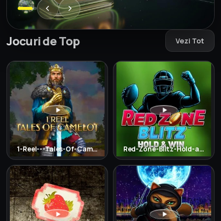
Jocuri de Top
Vezi Tot
1-Reel---Tales-Of-Camelot
Red-Zone-Blitz-Hold-and-Wi