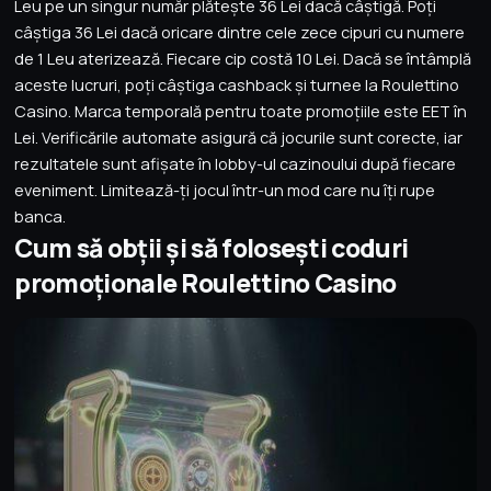
Leu pe un singur număr plătește 36 Lei dacă câștigă. Poți
câștiga 36 Lei dacă oricare dintre cele zece cipuri cu numere
de 1 Leu aterizează. Fiecare cip costă 10 Lei. Dacă se întâmplă
aceste lucruri, poți câștiga cashback și turnee la Roulettino
Casino. Marca temporală pentru toate promoțiile este EET în
Lei. Verificările automate asigură că jocurile sunt corecte, iar
rezultatele sunt afișate în lobby-ul cazinoului după fiecare
eveniment. Limitează-ți jocul într-un mod care nu îți rupe
banca.
Cum să obții și să folosești coduri
promoționale Roulettino Casino