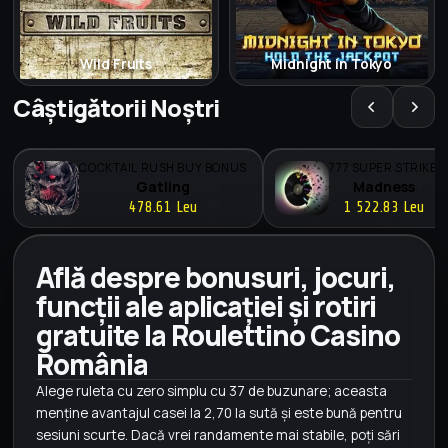
Wild Fruits
Midnight in Tokyo
Câștigătorii Noștri
COCKTAIL RUSH BUY BONUS
777 SUPER STRIKE
Gatling
Madness
478.61 Leu
1 522.83 Leu
Află despre bonusuri, jocuri,
funcții ale aplicației și rotiri
gratuite la Roulettino Casino
România
Alege ruleta cu zero simplu cu 37 de buzunare; aceasta
menține avantajul casei la 2,70 la sută și este bună pentru
sesiuni scurte. Dacă vrei randamente mai stabile, poți sări