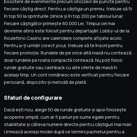
boostere de evenimente precum cincizeci de puncte pentru
fiecare câștig direct. Pentru a câștiga un premiu, trebuie să fii
în top 50 la sprinturile zilnice și în top 200 pe tabloul lunar.
Fiecare câștigător primește 60.000 Lei. Timpul cel mai
devreme atins este folosit pentru departajări. Lobby-ul de la
Roulettino Casino are calendare complete afișate acolo.
Pentru a-ți urmări corect jocul, trebuie să te înscrii pentru
fiecare promoție. Rundele de pe orice altă masă nu contează;
doar rundele pe roata compactă contează. Nu poți folosi
runde gratuite sau cashback cu alte oferte de masă în
același timp. Un cont românesc este verificat pentru fiecare
persoană, dispozitiv și metodă de plată.
Sfaturi de configurare
Dacă ești nou, alege 50 de runde gratuite și apoi folosește
acoperire simplă, cum ar fi pariuri pe sume egale pentru
stabilitate și câteva numere directe pentru câștiguri mai mari.
Urmează același model după ce termini pachetul pentru a