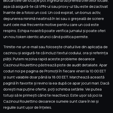
Blocantele de locație pot îngreuna obținerea ofertelor locale,
așa că asigură-te că VPN-ul sau proxy-ul tău este dezactivat
înainte de a folosi un cod. Un cod expirat, un bonus activ,
depunerea minimă neatinsă în lei sau o greșeală de scriere
sunt cele mai frecvente motive pentru care un cod este
respins. Echipa noastră poate verifica jurnalul și poate oferi
un nou token identic atunci când politica permite.
Trimite-ne un e-mail sau folosește chatul live din aplicația de
cazinou și asigură-te că incluzi textul codului, ora și referința
plății. Putem rezolva rapid aceste probleme deoarece
Cazinoul Roulettino păstrează piste de audit detaliate. Apar
coduri noi pe pagina de Promoții în fiecare vineri la 10:00 EET
și sunt valabile doar până la 18:00 EET. Marchează această
pagină în favorite și revino la ea după ce apar jocuri mari. Dacă
dorești mai puține oferte, poți schimba setările. Vei putea
totuși să le primești când te reactivezi. Este ușor să joci la
Cazinoul Roulettino deoarece sumele sunt clare în lei și
regulile sunt ușor de înțeles.